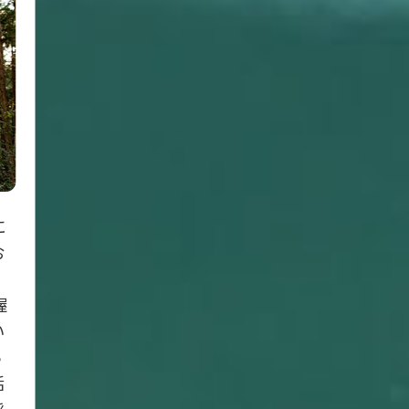
に
お
握
い
ら
活
採