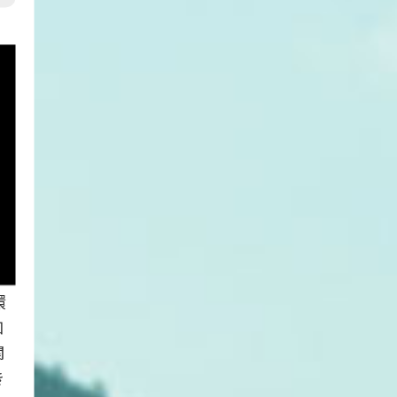
環
知
関
き