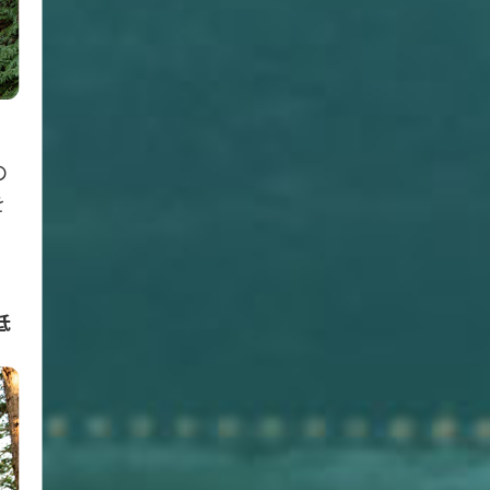
、
の
を
、
低