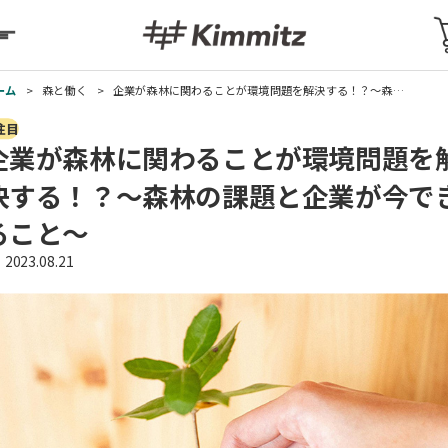
Kimmitz
カー
ーム
森と働く
企業が森林に関わることが環境問題を解決する！？～森…
注目
企業が森林に関わることが環境問題を
決する！？～森林の課題と企業が今で
ること～
2023.08.21