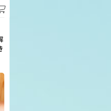
ト
解
き